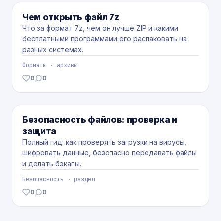
ФОРМАТЫ
Чем открыть файл 7z
Что за формат 7z, чем он лучше ZIP и какими
бесплатными программами его распаковать на
разных системах.
Форматы · архивы
0
0
лайков
комментариев
БЕЗОПАСНОСТЬ
Безопасность файлов: проверка и
защита
Полный гид: как проверять загрузки на вирусы,
шифровать данные, безопасно передавать файлы
и делать бэкапы.
Безопасность · раздел
0
0
лайков
комментариев