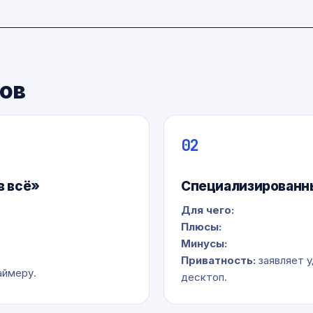
ров
02
в всё»
Специализированн
Для чего:
Плюсы:
Минусы:
Приватность:
заявляет у
аймеру.
десктоп.