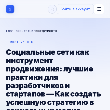
☰
Войти в аккаунт
Главная
/
Статьи
/
Инструменты
ИНСТРУМЕНТЫ
Социальные сети как
инструмент
продвижения: лучшие
практики для
разработчиков и
стартапов — Как создать
успешную стратегию в