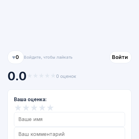
♥
0
Войти
Войдите, чтобы лайкать
0.0
★
★
★
★
★
0 оценок
Ваша оценка:
★
★
★
★
★