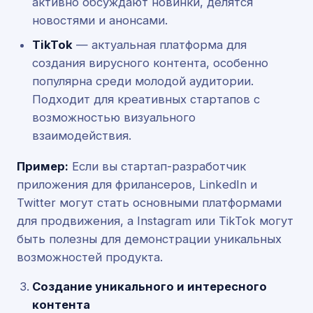
активно обсуждают новинки, делятся
новостями и анонсами.
TikTok
— актуальная платформа для
создания вирусного контента, особенно
популярна среди молодой аудитории.
Подходит для креативных стартапов с
возможностью визуального
взаимодействия.
Пример:
Если вы стартап-разработчик
приложения для фрилансеров, LinkedIn и
Twitter могут стать основными платформами
для продвижения, а Instagram или TikTok могут
быть полезны для демонстрации уникальных
возможностей продукта.
Создание уникального и интересного
контента