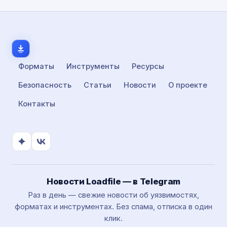
Форматы
Инструменты
Ресурсы
Безопасность
Статьи
Новости
О проекте
Контакты
Новости Loadfile — в Telegram
Раз в день — свежие новости об уязвимостях,
форматах и инструментах. Без спама, отписка в один
клик.