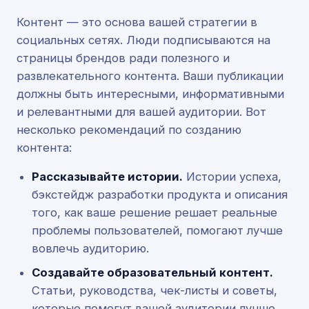
Контент — это основа вашей стратегии в
социальных сетях. Люди подписываются на
страницы брендов ради полезного и
развлекательного контента. Ваши публикации
должны быть интересными, информативными
и релевантными для вашей аудитории. Вот
несколько рекомендаций по созданию
контента:
Рассказывайте истории.
Истории успеха,
бэкстейдж разработки продукта и описания
того, как ваше решение решает реальные
проблемы пользователей, помогают лучше
вовлечь аудиторию.
Создавайте образовательный контент.
Статьи, руководства, чек-листы и советы,
которые помогут вашей аудитории лучше