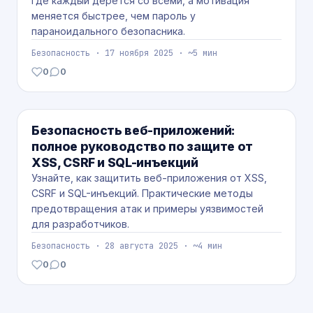
где каждый дерётся со всеми, а мотивация
меняется быстрее, чем пароль у
параноидального безопасника.
Безопасность · 17 ноября 2025 · ~5 мин
0
0
лайков
комментариев
БЕЗОПАСНОСТЬ
Безопасность веб-приложений:
полное руководство по защите от
XSS, CSRF и SQL-инъекций
Узнайте, как защитить веб-приложения от XSS,
CSRF и SQL-инъекций. Практические методы
предотвращения атак и примеры уязвимостей
для разработчиков.
Безопасность · 28 августа 2025 · ~4 мин
0
0
лайков
комментариев