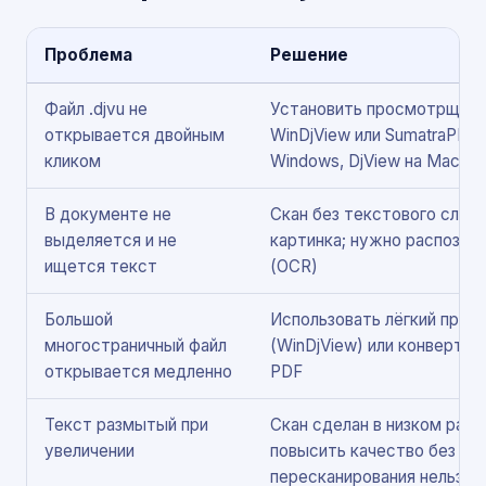
Проблема
Решение
Файл .djvu не
Установить просмотрщик
открывается двойным
WinDjView или SumatraPDF 
кликом
Windows, DjView на Mac
В документе не
Скан без текстового слоя
выделяется и не
картинка; нужно распозна
ищется текст
(OCR)
Большой
Использовать лёгкий про
многостраничный файл
(WinDjView) или конвертир
открывается медленно
PDF
Текст размытый при
Скан сделан в низком раз
увеличении
повысить качество без
пересканирования нельзя