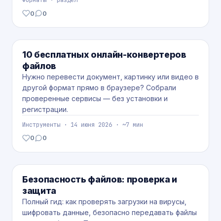
Форматы · раздел
0
0
лайков
комментариев
ИНСТРУМЕНТЫ
10 бесплатных онлайн-конвертеров
файлов
Нужно перевести документ, картинку или видео в
другой формат прямо в браузере? Собрали
проверенные сервисы — без установки и
регистрации.
Инструменты · 14 июня 2026 · ~7 мин
0
0
лайков
комментариев
БЕЗОПАСНОСТЬ
Безопасность файлов: проверка и
защита
Полный гид: как проверять загрузки на вирусы,
шифровать данные, безопасно передавать файлы