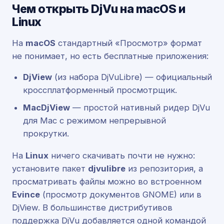
Чем открыть DjVu на macOS и
Linux
На
macOS
стандартный «Просмотр» формат
не понимает, но есть бесплатные приложения:
DjView
(из набора DjVuLibre) — официальный
кроссплатформенный просмотрщик.
MacDjView
— простой нативный ридер DjVu
для Mac с режимом непрерывной
прокрутки.
На
Linux
ничего скачивать почти не нужно:
установите пакет
djvulibre
из репозитория, а
просматривать файлы можно во встроенном
Evince
(просмотр документов GNOME) или в
DjView. В большинстве дистрибутивов
поддержка DjVu добавляется одной командой