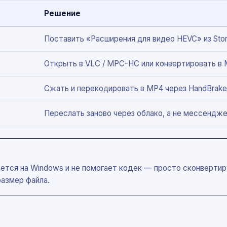
Решение
Поставить «Расширения для видео HEVC» из Stor
Открыть в VLC / MPC-HC или конвертировать в
Сжать и перекодировать в MP4 через HandBrake
Переслать заново через облако, а не мессендж
вается на Windows и не помогает кодек — просто сконверти
азмер файла.