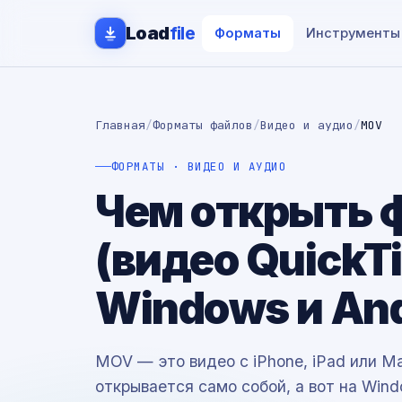
Load
file
Форматы
Инструменты
Главная
/
Форматы файлов
/
Видео и аудио
/
MOV
ФОРМАТЫ · ВИДЕО И АУДИО
Чем открыть 
(видео QuickT
Windows и And
MOV — это видео с iPhone, iPad или Ma
открывается само собой, а вот на Wind