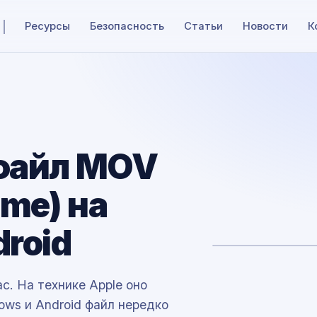
Ресурсы
Безопасность
Статьи
Новости
К
файл MOV
ime) на
roid
c. На технике Apple оно
ows и Android файл нередко