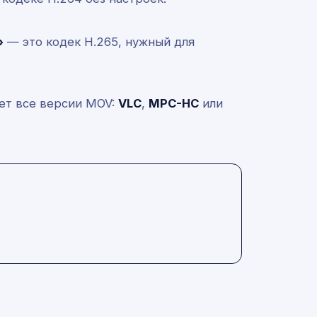
»
— это кодек H.265, нужный для
ает все версии MOV:
VLC
,
MPC-HC
или