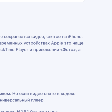
 сохраняется видео, снятое на iPhone,
овременных устройствах Apple это чаще
ickTime Player и приложении «Фото», а
ком. Но если видео снято в кодеке
универсальный плеер.
кодеке H.264 без настроек.