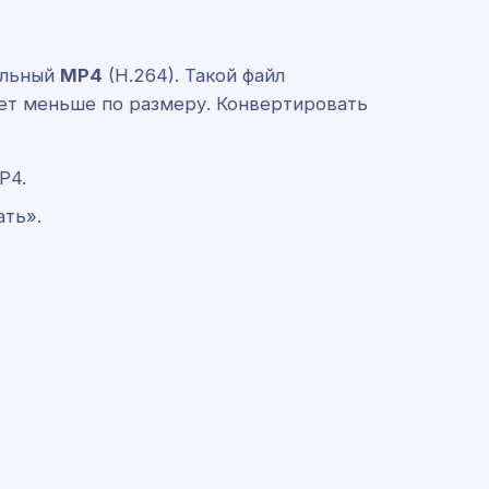
альный
MP4
(H.264). Такой файл
нет меньше по размеру. Конвертировать
P4.
ать».