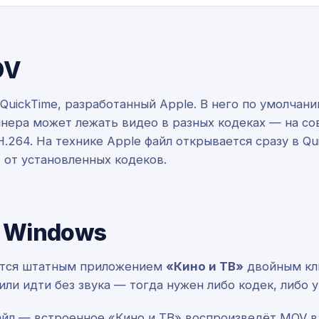
OV
ickTime, разработанный Apple. В него по умолчанию
ейнера может лежать видео в разных кодеках — на с
H.264. На технике Apple файл открывается сразу в Qu
 от установленных кодеков.
 Windows
аются штатным приложением
«Кино и ТВ»
двойным кли
или идти без звука — тогда нужен либо кодек, либо 
йл — встроенное «Кино и ТВ» воспроизведёт MOV в 