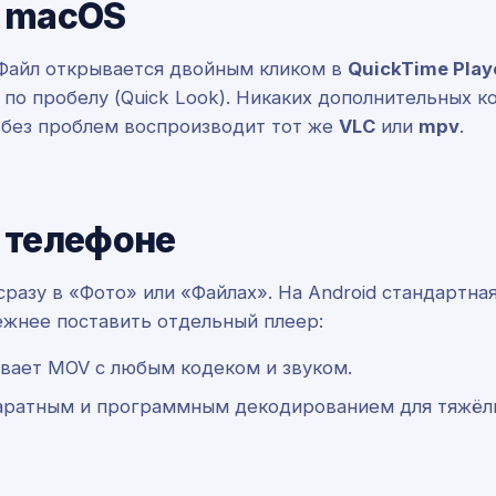
 macOS
 Файл открывается двойным кликом в
QuickTime Play
r по пробелу (Quick Look). Никаких дополнительных
V без проблем воспроизводит тот же
VLC
или
mpv
.
 телефоне
сразу в «Фото» или «Файлах». На Android стандартна
ёжнее поставить отдельный плеер:
вает MOV с любым кодеком и звуком.
аратным и программным декодированием для тяжёл