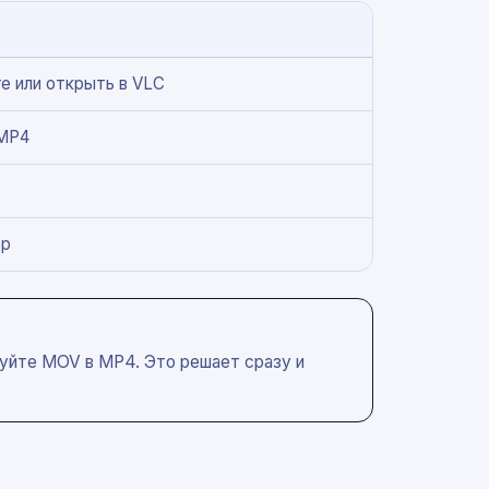
e или открыть в VLC
 MP4
ер
руйте MOV в MP4. Это решает сразу и